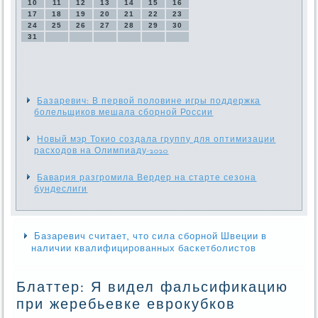
10
11
12
13
14
15
16
17
18
19
20
21
22
23
24
25
26
27
28
29
30
31
Базаревич: В первой половине игры поддержка
болельщиков мешала сборной России
Новый мэр Токио создала группу для оптимизации
расходов на Олимпиаду-2020
Бавария разгромила Вердер на старте сезона
бундеслиги
Базаревич считает, что сила сборной Швеции в
наличии квалифицированных баскетболистов
Блаттер: Я видел фальсификацию
при жеребьевке еврокубков