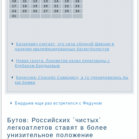
10
11
12
13
14
15
16
17
18
19
20
21
22
23
24
25
26
27
28
29
30
31
Базаревич считает, что сила сборной Швеции в
наличии квалифицированных баскетболистов
Новая газета: Локомотив начал переговоры с
Курбаном Бердыевым
Береснев: Спасибо Савицкису, а то тренировались бы
как бомжи
Бердыев еще раз встретился с Федуном
Бутов: Российских 'чистых'
легкоатлетов ставят в более
унизительное положение