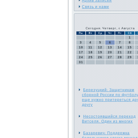
Архив записей
Связь и нами
Сегодня: Четверг, 6 Августа
Пн
Вт
Ср
Чт
Пт
Сб
1
3
4
5
6
7
8
10
11
12
13
14
15
17
18
19
20
21
22
24
25
26
27
28
29
31
Березуцкий: Защитникам
сборной России по футбол
еще нужно притереться дру
другу
Несостоявшийся переход
Витселя. Один из многих
Базаревич: Поддержка