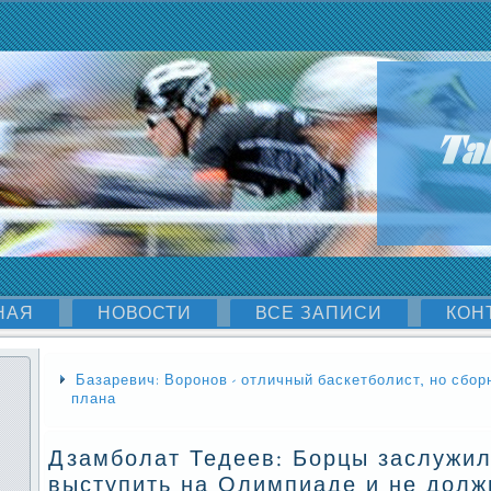
НАЯ
НОВОСТИ
ВСЕ ЗАПИСИ
КОН
Базаревич: Воронов - отличный баскетболист, но сбор
плана
Дзамболат Тедеев: Борцы заслужил
выступить на Олимпиаде и не долж