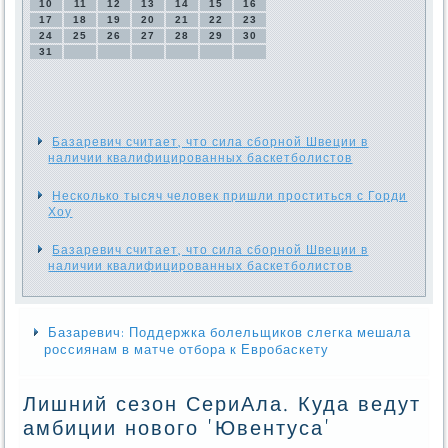
10
11
12
13
14
15
16
17
18
19
20
21
22
23
24
25
26
27
28
29
30
31
Базаревич считает, что сила сборной Швеции в
наличии квалифицированных баскетболистов
Несколько тысяч человек пришли проститься с Горди
Хоу
Базаревич считает, что сила сборной Швеции в
наличии квалифицированных баскетболистов
Базаревич: Поддержка болельщиков слегка мешала
россиянам в матче отбора к Евробаскету
Лишний сезон СериАла. Куда ведут
амбиции нового 'Ювентуса'