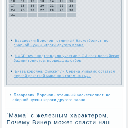
10
11
12
13
14
15
16
17
18
19
20
21
22
23
24
25
26
27
28
29
30
31
Базаревич: Воронов - отличный баскетболист, но
сборной нужны игроки другого плана
НФБР: BWF подтвердила участие в ОИ всех российских
бадминтонистов, прошедших отбор
Битва королев. Сможет ли Серена Уильямс остаться
первой ракеткой мира по итогам US Open
Базаревич: Воронов - отличный баскетболист, но
сборной нужны игроки другого плана
'Мама' с железным характером.
Почему Винер может спасти наш