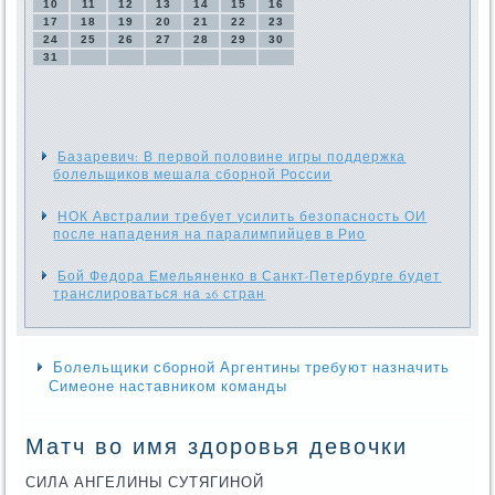
10
11
12
13
14
15
16
17
18
19
20
21
22
23
24
25
26
27
28
29
30
31
Базаревич: В первой половине игры поддержка
болельщиков мешала сборной России
НОК Австралии требует усилить безопасность ОИ
после нападения на паралимпийцев в Рио
Бой Федора Емельяненко в Санкт-Петербурге будет
транслироваться на 26 стран
Болельщики сборной Аргентины требуют назначить
Симеоне наставником команды
Матч во имя здоровья девочки
СИЛА АНГЕЛИНЫ СУТЯГИНОЙ