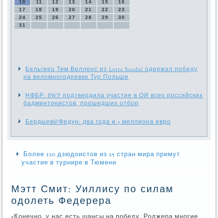
10
11
12
13
14
15
16
17
18
19
20
21
22
23
24
25
26
27
28
29
30
31
Бельгиец Тим Велленс из Lotto Soudal одержал победу
на веломногодневке Тур Польши
НФБР: BWF подтвердила участие в ОИ всех российских
бадминтонистов, прошедших отбор
Бердыев&Федун: два года и 3 миллиона евро
Более 120 дзюдоистов из 25 стран мира примут
участие в турнире в Тюмени
Мэтт Смит: Уиллису по силам
одолеть Федерера
«Конечно, у нас есть шансы на победу. Роджера многие