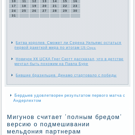
10
11
12
13
14
15
16
17
18
19
20
21
22
23
24
25
26
27
28
29
30
31
Битва королев. Сможет ли Серена Уильямс остаться
первой ракеткой мира по итогам US Open
Новичок ХК ЦСКА Грег Скотт рассказал, что в детстве
мечтал быть похожим на Павла Буре
Бившие бразильцев. Динамо стартовало с победы
Бердыев удовлетворен результатом первого матча с
Андерлехтом
Мигунов считает 'полным бредом'
версию о подмешивании
мельдония партнерам