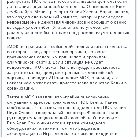
распустить НОК из-за плохой организации деятельности
делегации национальной команды на Олимпиаде в Рио-
де-Жанейро. Министр спорта Кении Хассан Варио заявил,
что создал специальный комитет, который расследует
неправомерные действия чиновников и сообщит о своих
выводах 30 сентября. Управлению по уголовным
расследованиям было также предложено изучить данный
вопрос.
«МОК не принимает любые действия или вмешательства
со стороны государственных органов, которые
противоречат основным принципам и правилам
олимпийской хартии. Если ситуация не будет
исправлена, МОК может быть вынужден рассмотреть
защитные меры, предусмотренные в олимпийской
хартии», - приводит АП заявление МОК, отмечая, что
наказанием может стать приостановка членства Кении в
организации.
Также в МОК заявили, что «крайне обеспокоены»
ситуацией с арестом трех членов НОК Кении. Ранее
сообщалось, что заместитель председателя НОК Кении
Пиус Очиенг, генеральный секретарь Фрэнсис Пол и
руководитель национальной сборной на Олимпиаде в
Рио Арап Сои обвиняются в краже командного
оборудования, а также в том, что раздавали
аккредитации на Игры людям, которые не входили в