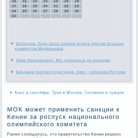
10
11
12
13
14
15
16
17
18
19
20
21
22
23
24
25
26
27
28
29
30
31
Белоусов: Ладе было сложно играть против больших
хоккеистов Медвешчака
Нико Хюлькенберг: Мог добраться до подиума
Бердыев против студотряда. Аякс - соперник Ростова
Бокс в сентябре: Троя в Москве, Головкин в тумане
МОК может применить санкции к
Кении за роспуск национального
олимпийского комитета
Ранее сообщалось, что правительство Кении решило