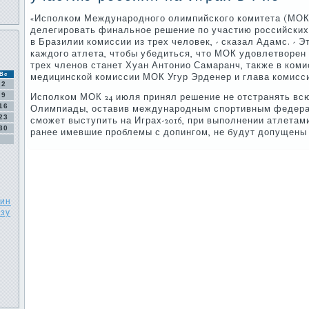
«Исполком Международного олимпийского комитета (МОК
делегировать финальное решение по участию российски
в Бразилии комиссии из трех человек, - сказал Адамс. - 
каждого атлета, чтобы убедиться, что МОК удовлетворе
трех членов станет Хуан Антонио Самаранч, также в ком
Вс
медицинской комиссии МОК Угур Эрденер и глава комисси
2
9
Исполком МОК 24 июля принял решение не отстранять вс
16
Олимпиады, оставив международным спортивным федерац
23
сможет выступить на Играх-2016, при выполнении атлетам
30
ранее имевшие проблемы с допингом, не будут допущены
тин
нзу