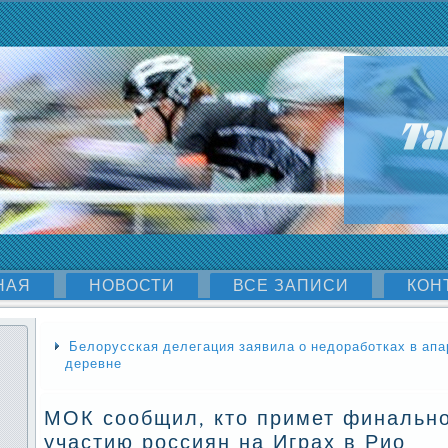
НАЯ
НОВОСТИ
ВСЕ ЗАПИСИ
КОН
Белорусская делегация заявила о недоработках в ап
деревне
МОК сообщил, кто примет финальн
участию россиян на Играх в Рио