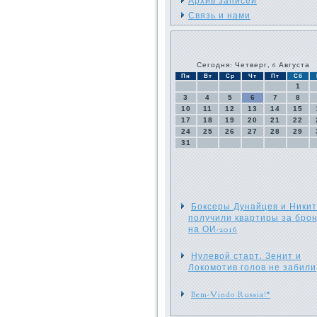
Архив записей
Связь и нами
Сегодня: Четверг, 6 Августа
Пн
Вт
Ср
Чт
Пт
Сб
1
3
4
5
6
7
8
10
11
12
13
14
15
17
18
19
20
21
22
24
25
26
27
28
29
31
Боксеры Дунайцев и Ники
получили квартиры за бро
на ОИ-2016
Нулевой старт. Зенит и
Локомотив голов не забили
Bem-Vindo Russia!*