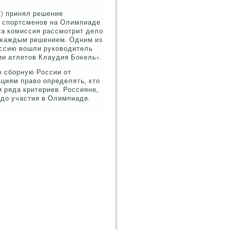
) принял решение
х спортсменов на Олимпиаде
Эта комиссия рассмотрит дело
н каждым решением. Одним из
иссию вошли руководитель
и атлетов Клаудия Бокель».
ю сборную России от
иям право определять, кто
и ряда критериев. Россияне,
 до участия в Олимпиаде.