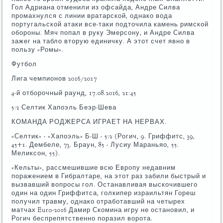
Гол Адриана отменили из офсайда, Андре Силва
промахнулся с линии вратарской, однако вода
португальской атаки все-таки подточила камень римской
обороны. Мяч попал в руку Эмерсону, и Андре Силва
зажег на табло вторую единичку. А этот счет явно в
пользу «Ромы».
Футбол
Лига чемпионов 2016/2017
4-й отборочный раунд, 17.08.2016, 21:45
5:2 Селтик Хапоэль Беэр-Шева
КОМАНДА РОДЖЕРСА ИГРАЕТ НА НЕРВАХ.
«Селтик» - «Хапоэль» Б-Ш - 5:2 (Рогич, 9. Гриффитс, 39,
45+1. Дембеле, 73. Браун, 85 - Лусиу Мараньяо, 55.
Меликсон, 55).
«Кельты», рассмешившие всю Европу недавним
поражением в Гибралтаре, на этот раз забили быстрый и
вызвавший вопросы гол. Останавливая выскочившего
один на один Гриффитса, голкипер израильтян Гореш
получил травму, однако отработавший на четырех
матчах Euro-2016 Дамир Скомина игру не остановил, и
Рогич беспрепятственно поразил ворота.