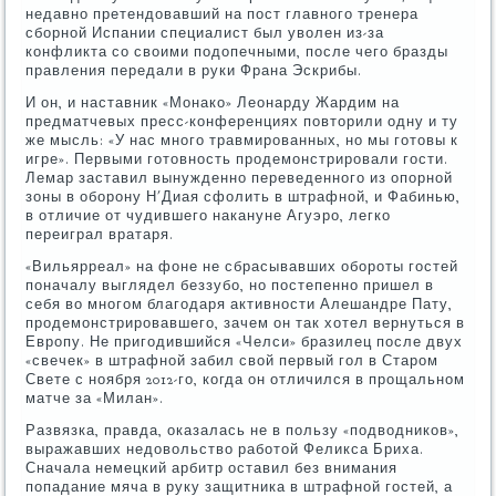
недавно претендовавший на пост главного тренера
сборной Испании специалист был уволен из-за
конфликта со своими подопечными, после чего бразды
правления передали в руки Франа Эскрибы.
И он, и наставник «Монако» Леонарду Жардим на
предматчевых пресс-конференциях повторили одну и ту
же мысль: «У нас много травмированных, но мы готовы к
игре». Первыми готовность продемонстрировали гости.
Лемар заставил вынужденно переведенного из опорной
зоны в оборону Н'Диая сфолить в штрафной, и Фабинью,
в отличие от чудившего накануне Агуэро, легко
переиграл вратаря.
«Вильярреал» на фоне не сбрасывавших обороты гостей
поначалу выглядел беззубо, но постепенно пришел в
себя во многом благодаря активности Алешандре Пату,
продемонстрировавшего, зачем он так хотел вернуться в
Европу. Не пригодившийся «Челси» бразилец после двух
«свечек» в штрафной забил свой первый гол в Старом
Свете с ноября 2012-го, когда он отличился в прощальном
матче за «Милан».
Развязка, правда, оказалась не в пользу «подводников»,
выражавших недовольство работой Феликса Бриха.
Сначала немецкий арбитр оставил без внимания
попадание мяча в руку защитника в штрафной гостей, а