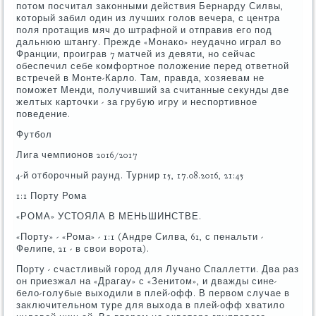
потом посчитал законными действия Бернарду Силвы,
который забил один из лучших голов вечера, с центра
поля протащив мяч до штрафной и отправив его под
дальнюю штангу. Прежде «Монако» неудачно играл во
Франции, проиграв 7 матчей из девяти, но сейчас
обеспечил себе комфортное положение перед ответной
встречей в Монте-Карло. Там, правда, хозяевам не
поможет Менди, получивший за считанные секунды две
желтых карточки - за грубую игру и неспортивное
поведение.
Футбол
Лига чемпионов 2016/2017
4-й отборочный раунд. Турнир 15, 17.08.2016, 21:45
1:1 Порту Рома
«РОМА» УСТОЯЛА В МЕНЬШИНСТВЕ.
«Порту» - «Рома» - 1:1 (Андре Силва, 61, с пенальти -
Фелипе, 21 - в свои ворота).
Порту - счастливый город для Лучано Спаллетти. Два раз
он приезжал на «Драгау» с «Зенитом», и дважды сине-
бело-голубые выходили в плей-офф. В первом случае в
заключительном туре для выхода в плей-офф хватило