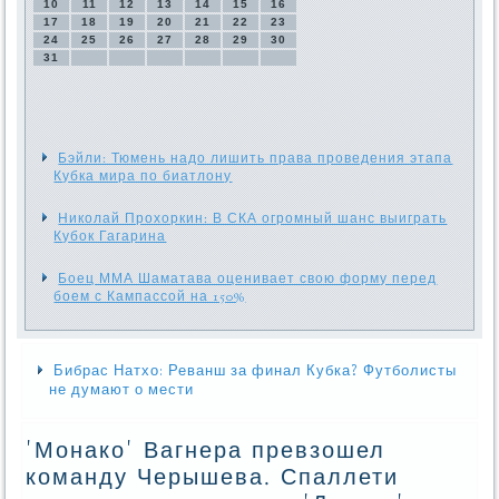
10
11
12
13
14
15
16
17
18
19
20
21
22
23
24
25
26
27
28
29
30
31
Бэйли: Тюмень надо лишить права проведения этапа
Кубка мира по биатлону
Николай Прохоркин: В СКА огромный шанс выиграть
Кубок Гагарина
Боец ММА Шаматава оценивает свою форму перед
боем с Кампассой на 150%
Бибрас Натхо: Реванш за финал Кубка? Футболисты
не думают о мести
'Монако' Вагнера превзошел
команду Черышева. Спаллети