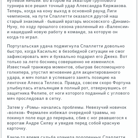
нулевой ничьей. Во втором на экваторе группового
турнира все решил точный удар Александра Кержакова.
Теперь, когда на кону выход в основной раунд Лиги
чемпионов, на пути Спаллетти оказался другой наш
старый знакомый - бывший вратарь московского «Динамо»
Нуну, по ходу прошлого сезона уволенный из «Валенсии»
и нашедший новую работу в команде, за которую он
когда-то играл.
Португальская удача подмигнула Спаллетти довольно
быстро, когда Касильяс в безобидной ситуации не смог
зафиксировать мяч и буквально подарил его Джеко. Вот
только за лето босниец совершенно не изменился.
Известный транжира моментов, обыграв беспомощного
голкипера, упустил мгновение для акцентированного
удара, и мяч попал в успевшего занять позицию на
ленточке Алекса Теллеса. Правда, совсем скоро Фортуна
улыбнулась итальянцам в полный рот, отвернувшись от
защитника Фелипе, от ноги которого поданный с углового
мяч проследовал в сетку.
Затем у «Ромы» начались проблемы. Невезучий новичок
«волков» Фермален избежал очередной травмы, но
покинул поле еще до перерыва, сбив с ног рвавшегося к
воротам Андре Силву и увидев перед собой красную
карточку.
Какое-то время судьба хранила подопечных Спаллетти.