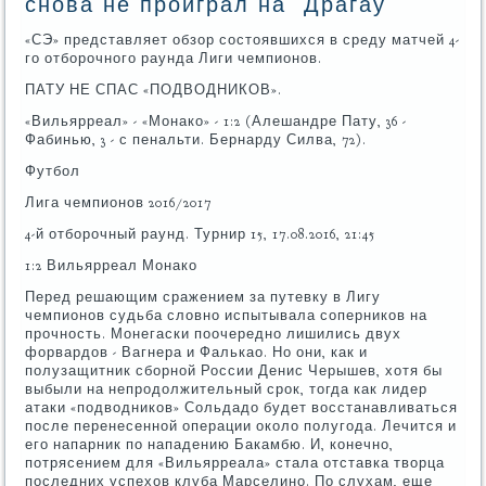
снова не проиграл на 'Драгау'
«СЭ» представляет обзор состоявшихся в среду матчей 4-
го отборочного раунда Лиги чемпионов.
ПАТУ НЕ СПАС «ПОДВОДНИКОВ».
«Вильярреал» - «Монако» - 1:2 (Алешандре Пату, 36 -
Фабинью, 3 - с пенальти. Бернарду Силва, 72).
Футбол
Лига чемпионов 2016/2017
4-й отборочный раунд. Турнир 15, 17.08.2016, 21:45
1:2 Вильярреал Монако
Перед решающим сражением за путевку в Лигу
чемпионов судьба словно испытывала соперников на
прочность. Монегаски поочередно лишились двух
форвардов - Вагнера и Фалькао. Но они, как и
полузащитник сборной России Денис Черышев, хотя бы
выбыли на непродолжительный срок, тогда как лидер
атаки «подводников» Сольдадо будет восстанавливаться
после перенесенной операции около полугода. Лечится и
его напарник по нападению Бакамбю. И, конечно,
потрясением для «Вильярреала» стала отставка творца
последних успехов клуба Марселино. По слухам, еще