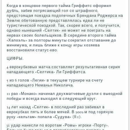
Когда в концовке первого тайма Гриффитс оформил
дубль, забив потрясающий гол со штрафного,
предстоящая поездка подопечных Брендана Роджерса на
Землю обетованную представлялась едва ли не
туристической поездкой. Так, скорее всего, и получится,
однако нынешний «Селтик» не может не поиграть на
нервах своих болельщиков. В середине второго тайма
«Хапоэль» за полторы минуты сократил отставание до
минимума, и лишь ближе к концу игры хозяева
восстановили статус-кво.
ЦИФРЫ.
4 еврокубковых матча составляет результативная серия
нападающего «Селтика» Ли Гриффитса.
5 из 6 голов «Легии» в текущем турнире на счету
нападающего Неманьи Николича.
11 раз «Монако» начинал двухматчевые дуэли с выездной
победы и всегда выходил в следующий круг.
14 лет назад «Селтик» в последний раз забивал в
еврокубках пять и более мячей. В 2002-м под горячую
руку «кельтам» попала «Судува» (8:1).
31 удар нанесли по воротам «Ромы» игроки «Порту».