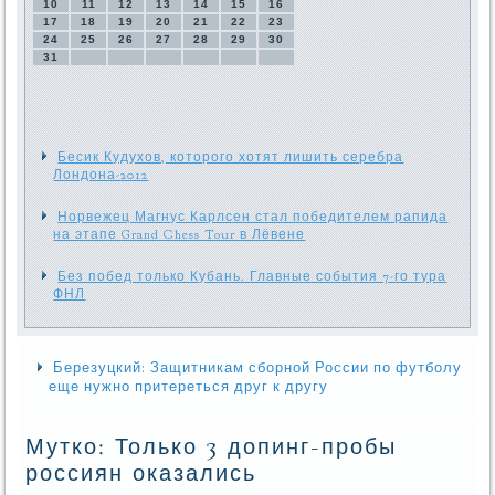
10
11
12
13
14
15
16
17
18
19
20
21
22
23
24
25
26
27
28
29
30
31
Бесик Кудухов, которого хотят лишить серебра
Лондона-2012
Норвежец Магнус Карлсен стал победителем рапида
на этапе Grand Chess Tour в Лёвене
Без побед только Кубань. Главные события 7-го тура
ФНЛ
Березуцкий: Защитникам сборной России по футболу
еще нужно притереться друг к другу
Мутко: Только 3 допинг-пробы
россиян оказались