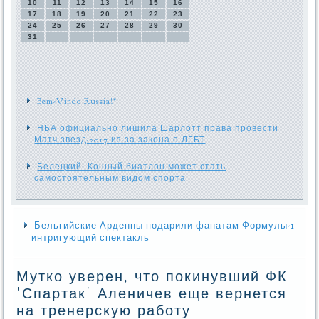
10
11
12
13
14
15
16
17
18
19
20
21
22
23
24
25
26
27
28
29
30
31
Bem-Vindo Russia!*
НБА официально лишила Шарлотт права провести
Матч звезд-2017 из-за закона о ЛГБТ
Белецкий: Конный биатлон может стать
самостоятельным видом спорта
Бельгийские Арденны подарили фанатам Формулы-1
интригующий спектакль
Мутко уверен, что покинувший ФК
'Спартак' Аленичев еще вернется
на тренерскую работу