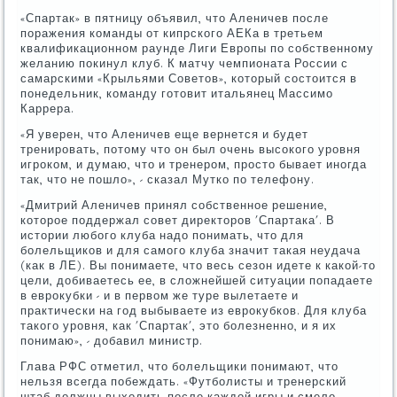
«Спартак» в пятницу объявил, что Аленичев после
поражения команды от кипрского АЕКа в третьем
квалификационном раунде Лиги Европы по собственному
желанию покинул клуб. К матчу чемпионата России с
самарскими «Крыльями Советов», который состоится в
понедельник, команду готовит итальянец Массимо
Каррера.
«Я уверен, что Аленичев еще вернется и будет
тренировать, потому что он был очень высокого уровня
игроком, и думаю, что и тренером, просто бывает иногда
так, что не пошло», - сказал Мутко по телефону.
«Дмитрий Аленичев принял собственное решение,
которое поддержал совет директоров 'Спартака'. В
истории любого клуба надо понимать, что для
болельщиков и для самого клуба значит такая неудача
(как в ЛЕ). Вы понимаете, что весь сезон идете к какой-то
цели, добиваетесь ее, в сложнейшей ситуации попадаете
в еврокубки - и в первом же туре вылетаете и
практически на год выбываете из еврокубков. Для клуба
такого уровня, как 'Спартак', это болезненно, и я их
понимаю», - добавил министр.
Глава РФС отметил, что болельщики понимают, что
нельзя всегда побеждать. «Футболисты и тренерский
штаб должны выходить после каждой игры и смело