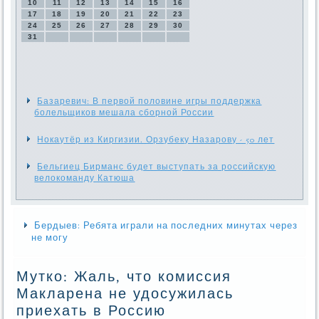
10
11
12
13
14
15
16
17
18
19
20
21
22
23
24
25
26
27
28
29
30
31
Базаревич: В первой половине игры поддержка
болельщиков мешала сборной России
Нокаутёр из Киргизии. Орзубеку Назарову - 50 лет
Бельгиец Бирманс будет выступать за российскую
велокоманду Катюша
Бердыев: Ребята играли на последних минутах через
не могу
Мутко: Жаль, что комиссия
Макларена не удосужилась
приехать в Россию