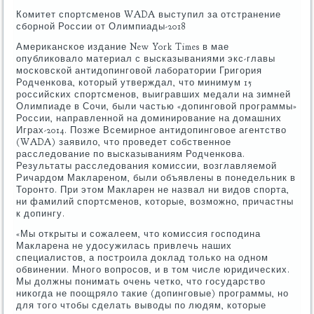
Комитет спортсменов WADA выступил за отстранение
сборной России от Олимпиады-2018
Американское издание New York Times в мае
опубликовало материал с высказываниями экс-главы
московской антидопинговой лаборатории Григория
Родченкова, который утверждал, что минимум 15
российских спортсменов, выигравших медали на зимней
Олимпиаде в Сочи, были частью «допинговой программы»
России, направленной на доминирование на домашних
Играх-2014. Позже Всемирное антидопинговое агентство
(WADA) заявило, что проведет собственное
расследование по высказываниям Родченкова.
Результаты расследования комиссии, возглавляемой
Ричардом Маклареном, были объявлены в понедельник в
Торонто. При этом Макларен не назвал ни видов спорта,
ни фамилий спортсменов, которые, возможно, причастны
к допингу.
«Мы открыты и сожалеем, что комиссия господина
Макларена не удосужилась привлечь наших
специалистов, а построила доклад только на одном
обвинении. Много вопросов, и в том числе юридических.
Мы должны понимать очень четко, что государство
никогда не поощряло такие (допинговые) программы, но
для того чтобы сделать выводы по людям, которые