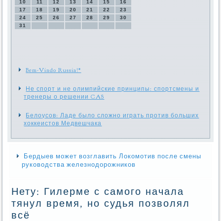
10
11
12
13
14
15
16
17
18
19
20
21
22
23
24
25
26
27
28
29
30
31
Bem-Vindo Russia!*
Не спорт и не олимпийские принципы: спортсмены и
тренеры о решении CAS
Белоусов: Ладе было сложно играть против больших
хоккеистов Медвешчака
Бердыев может возглавить Локомотив после смены
руководства железнодорожников
Нету: Гилерме с самого начала
тянул время, но судья позволял
всё