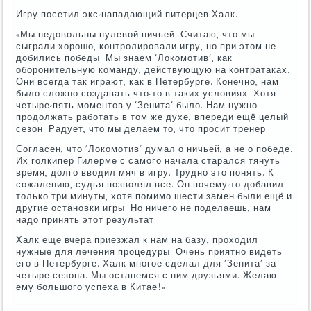
Игру посетил экс-нападающий питерцев Халк.
«Мы недовольны нулевой ничьей. Считаю, что мы
сыграли хорошо, контролировали игру, но при этом не
добились победы. Мы знаем 'Локомотив', как
оборонительную команду, действующую на контратаках.
Они всегда так играют, как в Петербурге. Конечно, нам
было сложно создавать что-то в таких условиях. Хотя
четыре-пять моментов у 'Зенита' было. Нам нужно
продолжать работать в том же духе, впереди ещё целый
сезон. Радует, что мы делаем то, что просит тренер.
Согласен, что 'Локомотив' думал о ничьей, а не о победе.
Их голкипер Гилерме с самого начала старался тянуть
время, долго вводил мяч в игру. Трудно это понять. К
сожалению, судья позволял все. Он почему-то добавил
только три минуты, хотя помимо шести замен были ещё и
другие остановки игры. Но ничего не поделаешь, нам
надо принять этот результат.
Халк еще вчера приезжал к нам на базу, проходил
нужные для лечения процедуры. Очень приятно видеть
его в Петербурге. Халк многое сделал для 'Зенита' за
четыре сезона. Мы останемся с ним друзьями. Желаю
ему большого успеха в Китае!».