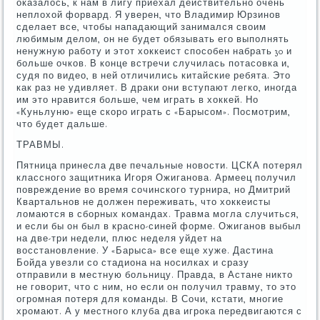
оказалось, к нам в лигу приехал действительно очень
неплохой форвард. Я уверен, что Владимир Юрзинов
сделает все, чтобы нападающий занимался своим
любимым делом, он не будет обязывать его выполнять
ненужную работу и этот хоккеист способен набрать 30 и
больше очков. В конце встречи случилась потасовка и,
судя по видео, в ней отличились китайские ребята. Это
как раз не удивляет. В драки они вступают легко, иногда
им это нравится больше, чем играть в хоккей. Но
«Куньлуню» еще скоро играть с «Барысом». Посмотрим,
что будет дальше.
ТРАВМЫ.
Пятница принесла две печальные новости. ЦСКА потерял
классного защитника Игоря Ожиганова. Армеец получил
повреждение во время сочинского турнира, но Дмитрий
Квартальнов не должен переживать, что хоккеисты
ломаются в сборных командах. Травма могла случиться,
и если бы он был в красно-синей форме. Ожиганов выбыл
на две-три недели, плюс неделя уйдет на
восстановление. У «Барыса» все еще хуже. Дастина
Бойда увезли со стадиона на носилках и сразу
отправили в местную больницу. Правда, в Астане никто
не говорит, что с ним, но если он получил травму, то это
огромная потеря для команды. В Сочи, кстати, многие
хромают. А у местного клуба два игрока передвигаются с