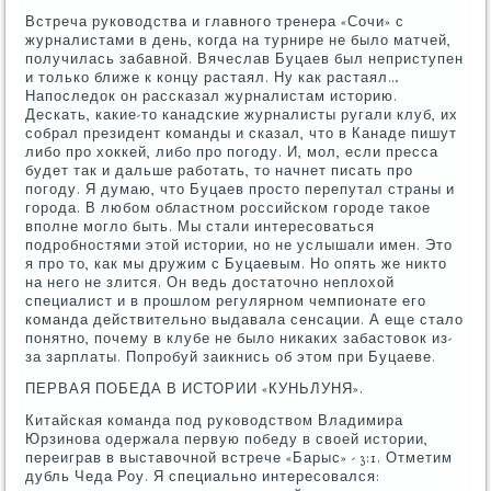
Встреча руководства и главного тренера «Сочи» с
журналистами в день, когда на турнире не было матчей,
получилась забавной. Вячеслав Буцаев был неприступен
и только ближе к концу растаял. Ну как растаял…
Напоследок он рассказал журналистам историю.
Дескать, какие-то канадские журналисты ругали клуб, их
собрал президент команды и сказал, что в Канаде пишут
либо про хоккей, либо про погоду. И, мол, если пресса
будет так и дальше работать, то начнет писать про
погоду. Я думаю, что Буцаев просто перепутал страны и
города. В любом областном российском городе такое
вполне могло быть. Мы стали интересоваться
подробностями этой истории, но не услышали имен. Это
я про то, как мы дружим с Буцаевым. Но опять же никто
на него не злится. Он ведь достаточно неплохой
специалист и в прошлом регулярном чемпионате его
команда действительно выдавала сенсации. А еще стало
понятно, почему в клубе не было никаких забастовок из-
за зарплаты. Попробуй заикнись об этом при Буцаеве.
ПЕРВАЯ ПОБЕДА В ИСТОРИИ «КУНЬЛУНЯ».
Китайская команда под руководством Владимира
Юрзинова одержала первую победу в своей истории,
переиграв в выставочной встрече «Барыс» - 3:1. Отметим
дубль Чеда Роу. Я специально интересовался: