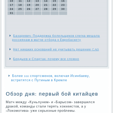
10
11
12
13
14
15
16
17
18
19
20
21
22
23
24
25
26
27
28
29
30
31
Базаревич: Поддержка болельщиков слегка мешала
россиянам в матче отбора к Евробаскету
Нет никаких оснований не учитывать решение CAS
Бердыев и Спартак: почему все сложно
Более 100 спортсменов, включая Исинбаеву,
встретятся с Путиным в Кремле
Обзор дня: первый бой китайцев
Матч между «Куньлунем» и «Барысом» завершился
дракой, команды стали терять хоккеистов, а у
«Локомотива» уже серьезные проблемы.