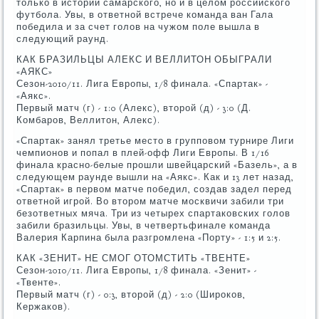
только в истории самарского, но и в целом российского
футбола. Увы, в ответной встрече команда ван Гала
победила и за счет голов на чужом поле вышла в
следующий раунд.
КАК БРАЗИЛЬЦЫ АЛЕКС И ВЕЛЛИТОН ОБЫГРАЛИ
«АЯКС»
Сезон-2010/11. Лига Европы, 1/8 финала. «Спартак» -
«Аякс».
Первый матч (г) - 1:0 (Алекс), второй (д) - 3:0 (Д.
Комбаров, Веллитон, Алекс).
«Спартак» занял третье место в групповом турнире Лиги
чемпионов и попал в плей-офф Лиги Европы. В 1/16
финала красно-белые прошли швейцарский «Базель», а в
следующем раунде вышли на «Аякс». Как и 13 лет назад,
«Спартак» в первом матче победил, создав задел перед
ответной игрой. Во втором матче москвичи забили три
безответных мяча. Три из четырех спартаковских голов
забили бразильцы. Увы, в четвертьфинале команда
Валерия Карпина была разгромлена «Порту» - 1:5 и 2:5.
КАК «ЗЕНИТ» НЕ СМОГ ОТОМСТИТЬ «ТВЕНТЕ»
Сезон-2010/11. Лига Европы, 1/8 финала. «Зенит» -
«Твенте».
Первый матч (г) - 0:3, второй (д) - 2:0 (Широков,
Кержаков).