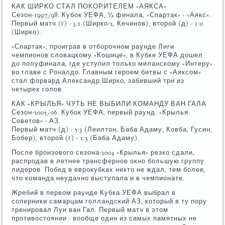
КАК ШИРКО СТАЛ ПОКОРИТЕЛЕМ «АЯКСА»
Сезон-1997/98. Кубок УЕФА, ¼ финала, «Спартак» - «Аякс».
Первый матч (г) - 3:1 (Ширко-2, Кечинов), второй (д) - 1:0
(Ширко).
«Спартак», проиграв в отборочном раунде Лиги
чемпионов словацкому «Кошице», в Кубке УЕФА дошел
до полуфинала, где уступил только миланскому «Интеру»
во главе с Роналдо. Главным героем битвы с «Аяксом»
стал форвард Александр Ширко, забивший три из
четырех голов.
КАК «КРЫЛЬЯ» ЧУТЬ НЕ ВЫБИЛИ КОМАНДУ ВАН ГАЛА
Сезон-2005/06. Кубок УЕФА, первый раунд. «Крылья
Советов» - АЗ.
Первый матч (д) - 5:3 (Леилтон, Баба Адаму, Ковба, Гусин,
Бобер), второй (г) - 1:3 (Баба Адаму).
После бронзового сезона-2004 «Крылья» резко сдали,
распродав в летнее трансферное окно большую группу
лидеров. Побед в еврокубках никто не ждал, тем более,
что команда неудачно выступала и в чемпионате.
Жребий в первом раунде Кубка УЕФА выбрал в
соперники самарцам голландский АЗ, который в ту пору
тренировал Луи ван Гал. Первый матч в этом
противостоянии - вообще один из самых памятных не