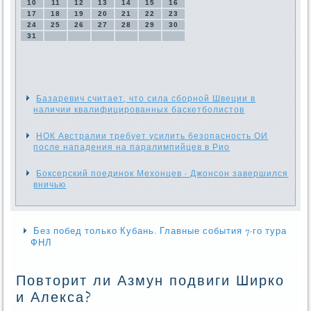
10
11
12
13
14
15
16
17
18
19
20
21
22
23
24
25
26
27
28
29
30
31
Базаревич считает, что сила сборной Швеции в
наличии квалифицированных баскетболистов
НОК Австралии требует усилить безопасность ОИ
после нападения на паралимпийцев в Рио
Боксерский поединок Мехонцев - Джонсон завершился
вничью
Без побед только Кубань. Главные события 7-го тура
ФНЛ
Повторит ли Азмун подвиги Ширко
и Алекса?