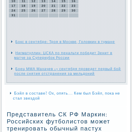
10
11
12
13
14
15
16
17
18
19
20
21
22
23
24
25
26
27
28
29
30
31
Бокс в сентябре: Троя в Москве, Головкин в тумане
Нигматуллин: ЦСКА по пенальти победит Зенит в
матче за Суперкубок России
Боец ММА Махачев 17 сентября проведет первый бой
после снятия отстранения за мельдоний
Бэйл в составе? Ох, опять.... Кем был Бэйл, пока не
стал звездой
Представитель СК РФ Маркин:
Российских футболистов может
тренировать обычный пастух