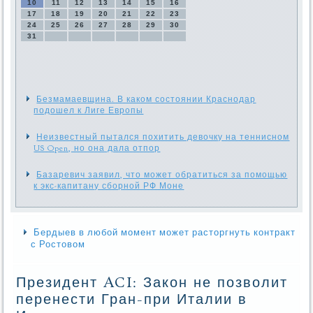
10
11
12
13
14
15
16
17
18
19
20
21
22
23
24
25
26
27
28
29
30
31
Безмамаевщина. В каком состоянии Краснодар
подошел к Лиге Европы
Неизвестный пытался похитить девочку на теннисном
US Open, но она дала отпор
Базаревич заявил, что может обратиться за помощью
к экс-капитану сборной РФ Моне
Бердыев в любой момент может расторгнуть контракт
с Ростовом
Президент ACI: Закон не позволит
перенести Гран-при Италии в