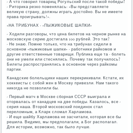
- А что говорил товарищ Рогульский после такой победы?
- Риторика резко поменялась: «Вы представляете
великую страну, должны играть достойно. Вы не имеете
права проигрывать!».
«НА ТРИБУНАХ - «ПЫЖИКОВЫЕ ШАПКИ»
- Ходили разговоры, что цена билетов на черном рынке на
московскую серию достигала 100 рублей. Это так?
- Не знаю. Помню только, что на трибунах сидели в
основном «пыжиковые шапки» - работники райкомов и
другие ответственные товарищи. Публика еще та - болеть
они не умели или стеснялись. Почему так получилось?
Билеты распространялись в основном через райкомы
партии.
Канадские болельщики наших перекрикивали. Кстати, их
хоккеисты с собой жен в Москву привезли. Нам такого
никогда не позволили бы.
- Первый матч в Москве сборная СССР выиграла и
оторвалась от канадцев на две победы. Казалось, все -
серия наша. Второй московский поединок стал
переломным, а Кларк сломал Харламова.
- И еще шайбу Харламова не засчитали, которая все бы
решила. Видимо, мы предполагали, а Бог располагал.
Для истории, возможно, так было лучше.