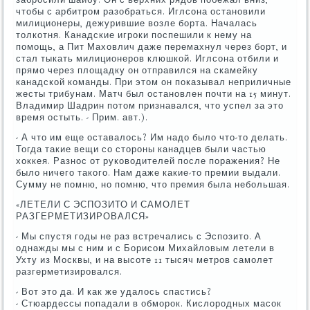
чтобы с арбитром разобраться. Иглсона остановили
милиционеры, дежурившие возле борта. Началась
толкотня. Канадские игроки поспешили к нему на
помощь, а Пит Маховлич даже перемахнул через борт, и
стал тыкать милиционеров клюшкой. Иглсона отбили и
прямо через площадку он отправился на скамейку
канадской команды. При этом он показывал неприличные
жесты трибунам. Матч был остановлен почти на 15 минут.
Владимир Шадрин потом признавался, что успел за это
время остыть. - Прим. авт.).
- А что им еще оставалось? Им надо было что-то делать.
Тогда такие вещи со стороны канадцев были частью
хоккея. Разнос от руководителей после поражения? Не
было ничего такого. Нам даже какие-то премии выдали.
Сумму не помню, но помню, что премия была небольшая.
«ЛЕТЕЛИ С ЭСПОЗИТО И САМОЛЕТ
РАЗГЕРМЕТИЗИРОВАЛСЯ»
- Мы спустя годы не раз встречались с Эспозито. А
однажды мы с ним и с Борисом Михайловым летели в
Ухту из Москвы, и на высоте 11 тысяч метров самолет
разгерметизировался.
- Вот это да. И как же удалось спастись?
- Стюардессы попадали в обморок. Кислородных масок