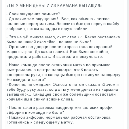
«ТЫ У МЕНЯ ДЕНЬГИ ИЗ КАРМАНА ВЫТАЩИЛ»
- Свои ощущения помните?
- Да какие там ощущения?! Все, как обычно - легкое
волнение перед матчем. Эспозито быстро первую шайбу
забросил, потом канадцы вторую забили.
- Это на 7-й минуте было, счет стал 2:0. Какая обстановка
была на нашей скамейке - паники не было?
- Органист во дворце после второго гола похоронный
марш сыграл. Да какая паника? Все было спокойно,
продолжали работать. И выиграли в результате.
- Наша команда после окончания матча по привычке
выстроилась в центре площадке, чтоб пожать
соперникам руки, но канадцы быстро покинули площадку.
Не ожидали такого?
- Конечно, не ожидали. Эспозито потом сказал: «Зачем я
тебе буду руку жать, когда ты у меня деньги из кармана
вытащил?»… Канадцев свои же болельщики освистали,
кричали им в спину всякие слова.
- После такого разгрома «медведями» великих профи,
эйфории в команде не было?
- Никакой эйфории, нормальная рабочая обстановка.
Готовились к следующему матчу.