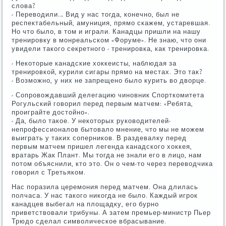
слова?
- Переводили… Вид у нас тогда, конечно, был не
респектабельный, амуниция, прямо скажем, устаревшая.
Но что было, в том и играли. Канадцы пришли на нашу
тренировку в монреальском «Форуме». Не знаю, что они
увидели такого секретного - тренировка, как тренировка.
- Некоторые канадские хоккеисты, наблюдая за
тренировкой, курили сигары прямо на местах. Это так?
- Возможно, у них не запрещено было курить во дворце.
- Сопровождавший делегацию чиновник Спорткомитета
Рогульский говорил перед первым матчем: «Ребята,
проиграйте достойно».
- Да, было такое. У некоторых руководителей-
непрофессионалов бытовало мнение, что мы не можем
выиграть у таких соперников. В раздевалку перед
первым матчем пришел легенда канадского хоккея,
вратарь Жак Плант. Мы тогда не знали его в лицо, нам
потом объяснили, кто это. Он о чем-то через переводчика
говорил с Третьяком.
Нас поразила церемония перед матчем. Она длилась
полчаса. У нас такого никогда не было. Каждый игрок
канадцев выбегал на площадку, его бурно
приветствовали трибуны. А затем премьер-министр Пьер
Трюдо сделал символическое вбрасывание.