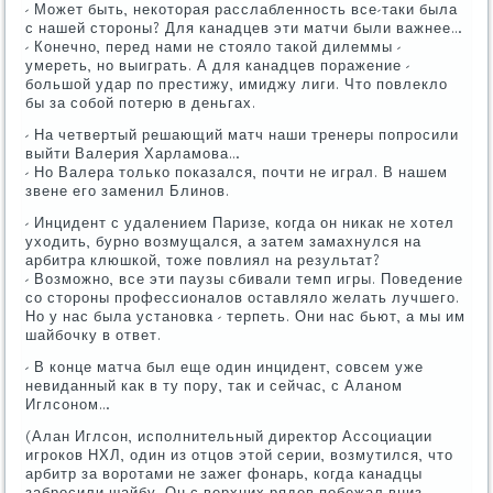
- Может быть, некоторая расслабленность все-таки была
с нашей стороны? Для канадцев эти матчи были важнее…
- Конечно, перед нами не стояло такой дилеммы -
умереть, но выиграть. А для канадцев поражение -
большой удар по престижу, имиджу лиги. Что повлекло
бы за собой потерю в деньгах.
- На четвертый решающий матч наши тренеры попросили
выйти Валерия Харламова…
- Но Валера только показался, почти не играл. В нашем
звене его заменил Блинов.
- Инцидент с удалением Паризе, когда он никак не хотел
уходить, бурно возмущался, а затем замахнулся на
арбитра клюшкой, тоже повлиял на результат?
- Возможно, все эти паузы сбивали темп игры. Поведение
со стороны профессионалов оставляло желать лучшего.
Но у нас была установка - терпеть. Они нас бьют, а мы им
шайбочку в ответ.
- В конце матча был еще один инцидент, совсем уже
невиданный как в ту пору, так и сейчас, с Аланом
Иглсоном…
(Алан Иглсон, исполнительный директор Ассоциации
игроков НХЛ, один из отцов этой серии, возмутился, что
арбитр за воротами не зажег фонарь, когда канадцы
забросили шайбу. Он с верхних рядов побежал вниз,