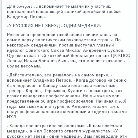
Для Sovsport.ru вспоминает те матчи их участник,
центральный нападающий великой армейской тройки
Владимир Петров.
«У РУССКИХ НЕТ ЗВЕЗД - ОДНИ МЕДВЕДИ»
Решение о проведении такой серии принималось на
самом верху политическим руководством страны. По
некоторым сведениями, против выступал главный
идеолог Советского Союза Михаил Андреевич Суслов.
Однако страстный хоккейный болельщик генсек ЦК КПСС
Леонид Ильич Брежнев был «за», его мнение оказалось
более весомым.
- Действительно, все решалось на самом верху, -
вспоминает Владимир Петров. - Когда договор на серию
был подписан, в Канаду вылетели наши известные
тренеры Карпов, Чернышов, Кулагин - посмотреть, как
играют канадские профессионалы. Но мы уже имели
представление об игре профессионалов. Начиная с 1968
года, мы выезжали в турне по Америке, играли там с
полупрофессиональными командами и ходили на матчи
НХЛ.
- Канада вас встретила заголовками: «К нам приехали
медведи», а Фил Эспозито ответил журналистам: «У
русских нет звезд - одни медведи». Вам переводили эти