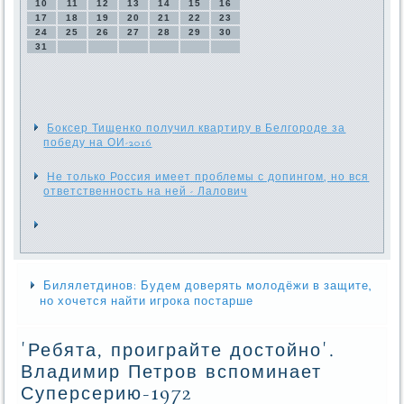
10
11
12
13
14
15
16
17
18
19
20
21
22
23
24
25
26
27
28
29
30
31
Боксер Тищенко получил квартиру в Белгороде за
победу на ОИ-2016
Не только Россия имеет проблемы с допингом, но вся
ответственность на ней - Лалович
Билялетдинов: Будем доверять молодёжи в защите,
но хочется найти игрока постарше
'Ребята, проиграйте достойно'.
Владимир Петров вспоминает
Суперсерию-1972