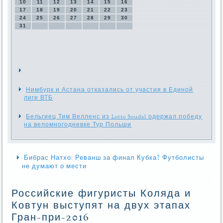
10
11
12
13
14
15
16
17
18
19
20
21
22
23
24
25
26
27
28
29
30
31
Нимбурк и Астана отказались от участия в Единой
лиге ВТБ
Бельгиец Тим Велленс из Lotto Soudal одержал победу
на веломногодневке Тур Польши
Бибрас Натхо: Реванш за финал Кубка? Футболисты
не думают о мести
Российские фигуристы Коляда и
Ковтун выступят на двух этапах
Гран-при-2016