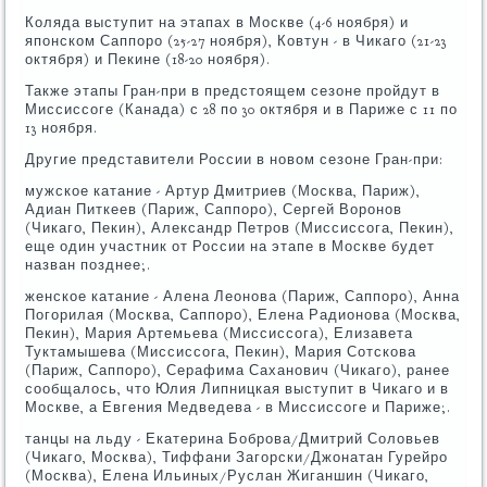
Коляда выступит на этапах в Москве (4-6 ноября) и
японском Саппоро (25-27 ноября), Ковтун - в Чикаго (21-23
октября) и Пекине (18-20 ноября).
Также этапы Гран-при в предстоящем сезоне пройдут в
Миссиссоге (Канада) с 28 по 30 октября и в Париже с 11 по
13 ноября.
Другие представители России в новом сезоне Гран-при:
мужское катание - Артур Дмитриев (Москва, Париж),
Адиан Питкеев (Париж, Саппоро), Сергей Воронов
(Чикаго, Пекин), Александр Петров (Миссиссога, Пекин),
еще один участник от России на этапе в Москве будет
назван позднее;.
женское катание - Алена Леонова (Париж, Саппоро), Анна
Погорилая (Москва, Саппоро), Елена Радионова (Москва,
Пекин), Мария Артемьева (Миссиссога), Елизавета
Туктамышева (Миссиссога, Пекин), Мария Сотскова
(Париж, Саппоро), Серафима Саханович (Чикаго), ранее
сообщалось, что Юлия Липницкая выступит в Чикаго и в
Москве, а Евгения Медведева - в Миссиссоге и Париже;.
танцы на льду - Екатерина Боброва/Дмитрий Соловьев
(Чикаго, Москва), Тиффани Загорски/Джонатан Гурейро
(Москва), Елена Ильиных/Руслан Жиганшин (Чикаго,