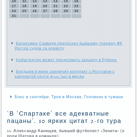
10
11
12
13
14
15
16
17
18
19
20
21
22
23
24
25
26
27
28
29
30
31
Бизнесмен Саввиди пригрозил бывшему тренеру ФК
Ростов судом за клевету
Нойштедтер может продолжить карьеру в Рубине
Бердыев в июне заключил контракт с Ростовом с
зарплатой почти €300 тыс в месяц
Бокс в сентябре: Троя в Москве, Головкин в тумане
'В 'Спартаке' все адекватные
пацаны'. 10 ярких цитат 2-го тура
10. Алеκсандр Канищев, бывший футболист «Зенита» (о
роли Шатοва в команде):