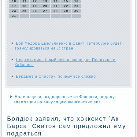
10
11
12
13
14
15
16
17
18
19
20
21
22
23
24
25
26
27
28
29
30
31
Бой Федора Емельяненко в Санкт-Петербурге будет
транслироваться на 26 стран
Нефтехимик. Новый сезон: шанс для Попихина и
Кабанова
Бердыев и Спартак: почему все сложно
Болельщики, выдворенные из Франции, подадут
апелляции на аннуляцию шенгенских виз
Болдюк заявил, что хоккеист 'Ак
Барса' Свитов сам предложил ему
подраться