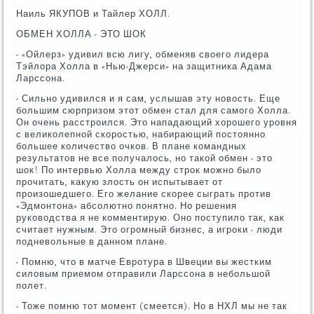
Наиль ЯКУПОВ и Тайлер ХОЛЛ.
ОБМЕН ХОЛЛА - ЭТО ШОК
- «Ойлерз» удивил всю лигу, обменяв своего лидера
Тэйлора Холла в «Нью-Джерси» на защитника Адама
Ларссона.
- Сильно удивился и я сам, услышав эту новость. Еще
большим сюрпризом этот обмен стал для самого Холла.
Он очень расстроился. Это нападающий хорошего уровня
с великолепной скоростью, набирающий постоянно
большее количество очков. В плане командных
результатов не все получалось, но такой обмен - это
шок! По интервью Холла между строк можно было
прочитать, какую злость он испытывает от
произошедшего. Его желание скорее сыграть против
«Эдмонтона» абсолютно понятно. Но решения
руководства я не комментирую. Оно поступило так, как
считает нужным. Это огромный бизнес, а игроки - люди
подневольные в данном плане.
- Помню, что в матче Евротура в Швеции вы жестким
силовым приемом отправили Ларссона в небольшой
полет.
- Тоже помню тот момент (смеется). Но в НХЛ мы не так