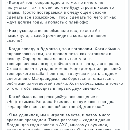
- Каждый год говорим одно и то же, но ничего не
получатся. Так что сейчас я не буду строить какие-то
планы. Просто постараемся в следующем сезоне
сделать все возможное, чтобы сделать то, чего от нас
ждут долгие годы, и попасть с плей-офф.
- Раз руководство не обменяло вас, то хотя бы
намекнуло, в какой роли видит в команде в новом
сезоне?
- Когда приеду в Эдмонтон, то и поговорим. Хотя обычно
спрашивают о том, как провел лето, как готовился к
сезону. Определенная ясность наступит в
тренировочном лагере, сейчас чего-то загадывать рано.
Сказать все что угодно можно. Надо дождаться решений
тренерского штаба. Понятно, что лучше играть в одном
сочетании с Макдэвидом, чем бороться и толкаться с
ребятами из четвертой тройки. Хотя сейчас мысли только
о том, чтобы выходить в первых двух звеньях.
- Какой была ваша реакция85;а возвращение в
«Нефтехимик» Богдана Якимова, не сумевшего за два
года пробиться в основной состав «Эдмонтона»?
- Я не удивился, мы и играли вместе, и летом много
времени проводили. Такие разговоры ходили давно.
Богдан два года провел в АХЛ, многому научился,
сделал для себя какие-то выводы. Он и сам говорит, что