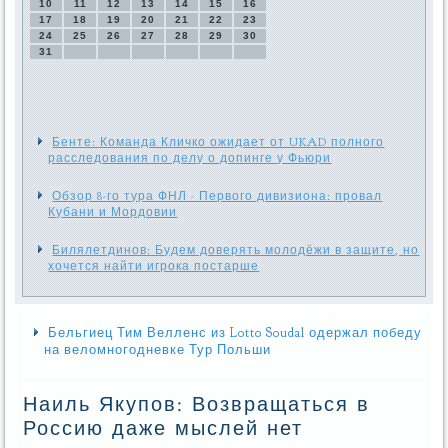
10
11
12
13
14
15
16
17
18
19
20
21
22
23
24
25
26
27
28
29
30
31
Бенте: Команда Кличко ожидает от UKAD полного
расследования по делу о допинге у Фьюри
Обзор 8-го тура ФНЛ - Первого дивизиона: провал
Кубани и Мордовии
Билялетдинов: Будем доверять молодёжи в защите, но
хочется найти игрока постарше
Бельгиец Тим Велленс из Lotto Soudal одержал победу
на веломногодневке Тур Польши
Наиль Якупов: Возвращаться в
Россию даже мыслей нет