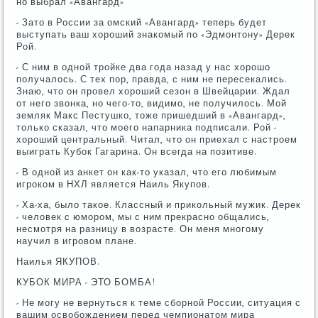
но выбрал «Авангард»
- Зато в России за омский «Авангард» теперь будет
выступать ваш хороший знакомый по «Эдмонтону» Дерек
Рой.
- С ним в одной тройке два года назад у нас хорошо
получалось. С тех пор, правда, с ним не пересекались.
Знаю, что он провел хороший сезон в Швейцарии. Ждал
от него звонка, но чего-то, видимо, не получилось. Мой
земляк Макс Пестушко, тоже пришедший в «Авангард»,
только сказал, что моего напарника подписали. Рой -
хороший центральный. Читал, что он приехал с настроем
выиграть Кубок Гагарина. Он всегда на позитиве.
- В одной из анкет он как-то указал, что его любимым
игроком в НХЛ является Наиль Якупов.
- Ха-ха, было такое. Классный и прикольный мужик. Дерек
- человек с юмором, мы с ним прекрасно общались,
несмотря на разницу в возрасте. Он меня многому
научил в игровом плане.
Наилья ЯКУПОВ.
КУБОК МИРА - ЭТО БОМБА!
- Не могу не вернуться к теме сборной России, ситуация с
вашим освобождением перед чемпионатом мира