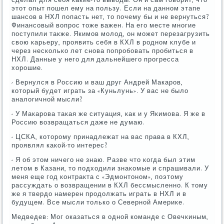
этот опыт пошел ему на пользу. Если на данном этапе
шансов в НХЛ попасть нет, то почему бы и не вернуться?
Финансовый вопрос тоже важен. На его месте многие
поступили также. Якимов молод, он может перезагрузить
свою карьеру, проявить себя в КХЛ в родном клубе и
через несколько лет снова попробовать пробиться в
НХЛ. Данные у него для дальнейшего прогресса
хорошие.
- Вернулся в Россию и ваш друг Андрей Макаров,
который будет играть за «Куньлунь». У вас не было
аналогичной мысли?
- У Макарова такая же ситуация, как и у Якимова. Я же в
Россию возвращаться даже не думаю.
- ЦСКА, которому принадлежат на вас права в КХЛ,
проявлял какой-то интерес?
- Я об этом ничего не знаю. Разве что когда был этим
летом в Казани, то подходили знакомые и спрашивали. У
меня еще год контракта с «Эдмонтоном», поэтому
рассуждать о возвращении в КХЛ бессмысленно. К тому
же я твердо намерен продолжать играть в НХЛ и в
будущем. Все мысли только о Северной Америке.
Медведев: Мог оказаться в одной команде с Овечкиным,