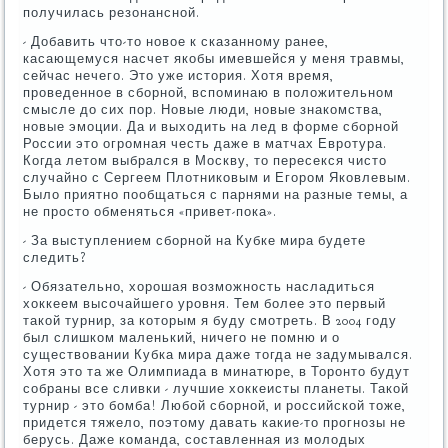
получилась резонансной.
- Добавить что-то новое к сказанному ранее,
касающемуся насчет якобы имевшейся у меня травмы,
сейчас нечего. Это уже история. Хотя время,
проведенное в сборной, вспоминаю в положительном
смысле до сих пор. Новые люди, новые знакомства,
новые эмоции. Да и выходить на лед в форме сборной
России это огромная честь даже в матчах Евротура.
Когда летом выбрался в Москву, то пересекся чисто
случайно с Сергеем Плотниковым и Егором Яковлевым.
Было приятно пообщаться с парнями на разные темы, а
не просто обменяться «привет-пока».
- За выступлением сборной на Кубке мира будете
следить?
- Обязательно, хорошая возможность насладиться
хоккеем высочайшего уровня. Тем более это первый
такой турнир, за которым я буду смотреть. В 2004 году
был слишком маленький, ничего не помню и о
существовании Кубка мира даже тогда не задумывался.
Хотя это та же Олимпиада в минатюре, в Торонто будут
собраны все сливки - лучшие хоккеисты планеты. Такой
турнир - это бомба! Любой сборной, и российской тоже,
придется тяжело, поэтому давать какие-то прогнозы не
берусь. Даже команда, составленная из молодых