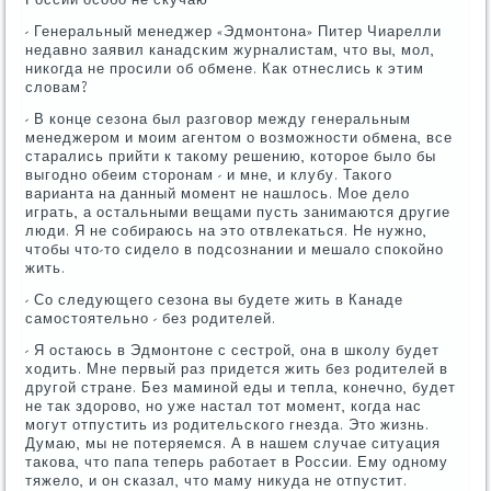
- Генеральный менеджер «Эдмонтона» Питер Чиарелли
недавно заявил канадским журналистам, что вы, мол,
никогда не просили об обмене. Как отнеслись к этим
словам?
- В конце сезона был разговор между генеральным
менеджером и моим агентом о возможности обмена, все
старались прийти к такому решению, которое было бы
выгодно обеим сторонам - и мне, и клубу. Такого
варианта на данный момент не нашлось. Мое дело
играть, а остальными вещами пусть занимаются другие
люди. Я не собираюсь на это отвлекаться. Не нужно,
чтобы что-то сидело в подсознании и мешало спокойно
жить.
- Со следующего сезона вы будете жить в Канаде
самостоятельно - без родителей.
- Я остаюсь в Эдмонтоне с сестрой, она в школу будет
ходить. Мне первый раз придется жить без родителей в
другой стране. Без маминой еды и тепла, конечно, будет
не так здорово, но уже настал тот момент, когда нас
могут отпустить из родительского гнезда. Это жизнь.
Думаю, мы не потеряемся. А в нашем случае ситуация
такова, что папа теперь работает в России. Ему одному
тяжело, и он сказал, что маму никуда не отпустит.