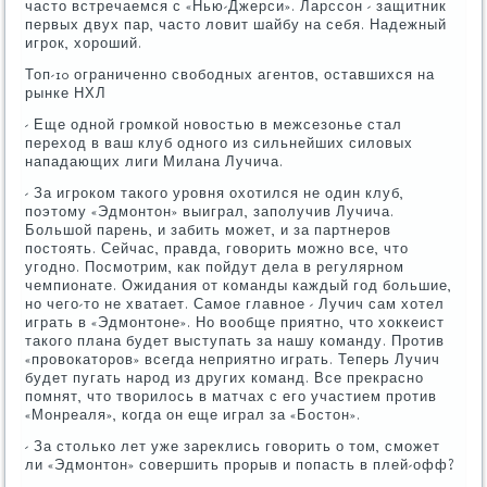
часто встречаемся с «Нью-Джерси». Ларссон - защитник
первых двух пар, часто ловит шайбу на себя. Надежный
игрок, хороший.
Топ-10 ограниченно свободных агентов, оставшихся на
рынке НХЛ
- Еще одной громкой новостью в межсезонье стал
переход в ваш клуб одного из сильнейших силовых
нападающих лиги Милана Лучича.
- За игроком такого уровня охотился не один клуб,
поэтому «Эдмонтон» выиграл, заполучив Лучича.
Большой парень, и забить может, и за партнеров
постоять. Сейчас, правда, говорить можно все, что
угодно. Посмотрим, как пойдут дела в регулярном
чемпионате. Ожидания от команды каждый год большие,
но чего-то не хватает. Самое главное - Лучич сам хотел
играть в «Эдмонтоне». Но вообще приятно, что хоккеист
такого плана будет выступать за нашу команду. Против
«провокаторов» всегда неприятно играть. Теперь Лучич
будет пугать народ из других команд. Все прекрасно
помнят, что творилось в матчах с его участием против
«Монреаля», когда он еще играл за «Бостон».
- За столько лет уже зареклись говорить о том, сможет
ли «Эдмонтон» совершить прорыв и попасть в плей-офф?