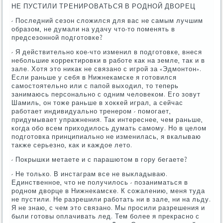
НЕ ПУСТИЛИ ТРЕНИРОВАТЬСЯ В РОДНОЙ ДВОРЕЦ
- Последний сезон сложился для вас не самым лучшим
образом, не думали на удачу что-то поменять в
предсезонной подготовке?
- Я действительно кое-что изменил в подготовке, внеся
небольшие корректировки в работе как на земле, так и в
зале. Хотя это никак не связано с игрой за «Эдмонтон».
Если раньше у себя в Нижнекамске я готовился
самостоятельно или с папой выходил, то теперь
занимаюсь персонально с одним человеком. Его зовут
Шамиль, он тоже раньше в хоккей играл, а сейчас
работает индивидуально тренером - помогает,
придумывает упражнения. Так интереснее, чем раньше,
когда обо всем приходилось думать самому. Но в целом
подготовка принципиально не изменилась, я вкалываю
также серьезно, как и каждое лето.
- Покрышки метаете и с парашютом в гору бегаете?
- Не только. В инстаграм все не выкладываю.
Единственное, что не получилось - позаниматься в
родном дворце в Нижнекамске. К сожалению, меня туда
не пустили. Не разрешили работать ни в зале, ни на льду.
Я не знаю, с чем это связано. Мы просили разрешения и
были готовы оплачивать лед. Тем более я прекрасно с