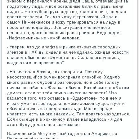
знаком с персоналом арены. Дядя Саша, отвечающий за
подготовку льда, и все остальные были бы рады меня
видеть. Но клубное руководство, к сожалению, не дало
своего согласия. Так что хожу в тренажерный зал в
самом Нижнекамске и езжу тренироваться на льду в
поселок неподалеку. Вся ситуация мне немного
непонятна, даже несколько расстроился. Ведь я для
«Нефтехимика» не чужой человек.
- Уверен, что до драфта и рынка открытия свободных
агентов в НХЛ вы сидели на чемоданах, ожидая новости
о своем обмене из «Эдмонтона». Сильно огорчились,
когда этого не произошло?
- На все воля Божья, как говорится. Поэтому
несостоявшийся обмен воспринял спокойно. Ходило
много разных слухов и разговоров, но я себе голову
ничем не забивал. Жил как обычно. Какой смысл об этом
думать, если от тебя лично ничего не зависит? Что
касается того, что остаюсь в «Эдмонтоне», то в нем я
играю уже четыре года, а помимо хоккея существует и
обычная жизнь за пределами льда. Мне в городе
нравится, есть много знакомых. Там приятно находиться.
Если бы еще и в хоккейном плане наладилось - я для
этого буду делать все возможное.
Василевский: Могу круглый год жить в Америке, по
России особо не скучаю