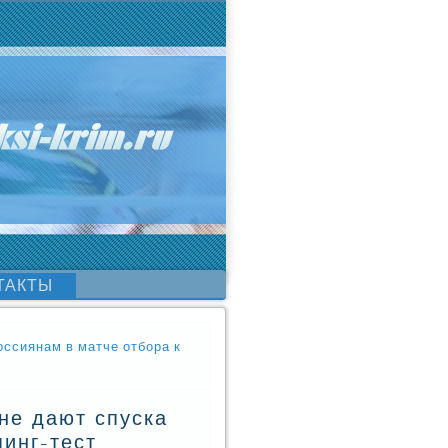
ТАКТЫ
ссиянам в матче отбора к
не дают спуска
инг-тест