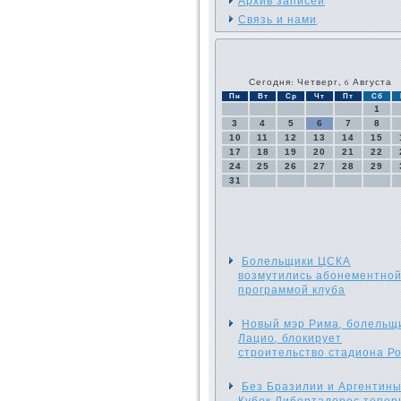
Архив записей
Связь и нами
Сегодня: Четверг, 6 Августа
Пн
Вт
Ср
Чт
Пт
Сб
1
3
4
5
6
7
8
10
11
12
13
14
15
17
18
19
20
21
22
24
25
26
27
28
29
31
Болельщики ЦСКА
возмутились абонементно
программой клуба
Новый мэр Рима, болельщ
Лацио, блокирует
строительство стадиона Р
Без Бразилии и Аргентины