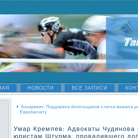
НАЯ
НОВОСТИ
ВСЕ ЗАПИСИ
КОН
Базаревич: Поддержка болельщиков слегка мешала ро
Евробаскету
Умар Кремлев: Адвокаты Чудинова 
юристам Штурма, провалившего доп