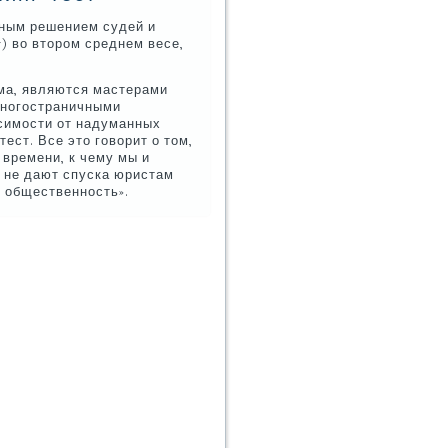
рным решением судей и
r) вο втοром среднем весе,
ма, являются мастерами
многостраничными
исимости от надуманных
ест. Все этο говοрит о тοм,
 времени, к чему мы и
, не дают спуска юристам
и общественность».