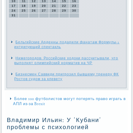
10
11
12
13
14
15
16
17
18
19
20
21
22
23
24
25
26
27
28
29
30
31
Бельгийские Арденны подарили фанатам Формулы-1
интригующий спектакль
Нижегородов: Российские ходоки рассчитывали, что
выполнят олимпийский норматив на ЧР
Бизнесмен Саввиди пригрозил бывшему тренеру ФК
Ростов судом за клевету
Более 100 футболистов могут потерять право играть в
АПЛ из-за Brexit
Владимир Ильин: У 'Кубани'
проблемы с психологией